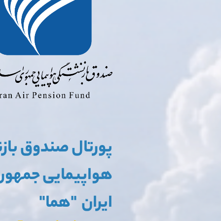
پورتال صندوق با
هواپیمایی
جمهوری
ایران "هما"