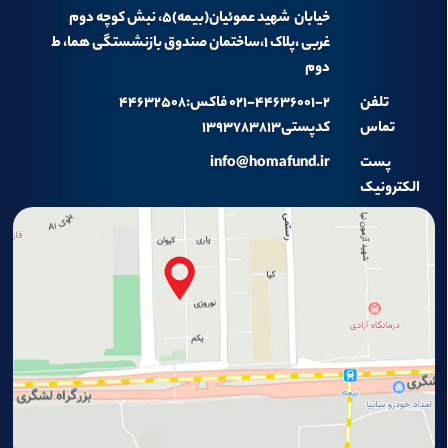
خیابان شهید عموئیان(بیمه)۵، نبش کوچه دوم
غربی ،پلاک ۱،ساختمان صندوق بازنشستگی هما، ط
دوم
تلفن
۰۲۱-۴۴۶۳۶۰۰۱-۲ فاکس:۴۴۶۳۲۵۰۸
تماس
کدپستی۱۳۹۳۷۸۳۸۱۳
پست
info@homafund.ir
الکترونیک