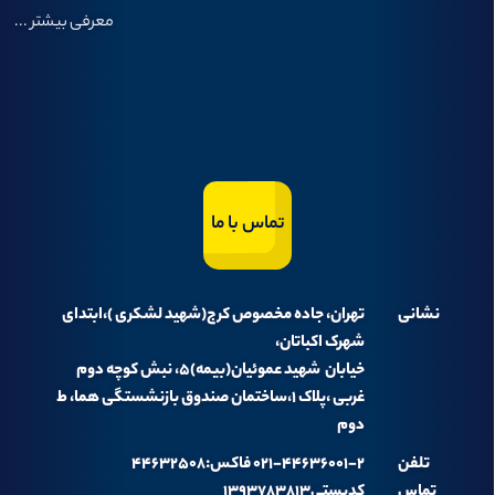
معرفی بیشتر
...
تماس با ما
نشانی
تهران، جاده مخصوص کرج(شهید لشکری )،ابتدای
شهرک اکباتان،
خیابان شهید عموئیان(بیمه)۵، نبش کوچه دوم
غربی ،پلاک ۱،ساختمان صندوق بازنشستگی هما، ط
دوم
تلفن
۰۲۱-۴۴۶۳۶۰۰۱-۲ فاکس:۴۴۶۳۲۵۰۸
تماس
کدپستی۱۳۹۳۷۸۳۸۱۳