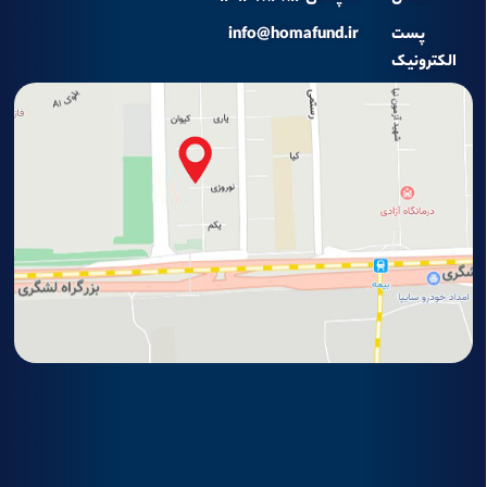
پست
info@homafund.ir
الکترونیک