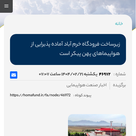
خانه
مسیر
جاری
زیرساخت فرودگاه خرم آباد آماده پذیرایی از
هواپیماهای پهن پیکر است
صفحه اصلی
شماره :
۴۶۹۷۲
یکشنبه ۱۴۰۴/۰۲/۲۱ ساعت ۰۷:۰۷
برگزیده
اخبار صنعت هواپیمایی
صندوق
پیوند کوتاه :
https://homafund.ir/fa/node/46972
درباره صندوق
اساسنامه صندوق
هیئت مدیره