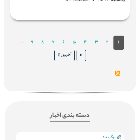
یکشنبه ۱۴۰۴/۰۲/۲۱ ساعت ۰۶:۵۱
Pagination
۱
صفحه
۲
صفحه
۳
صفحه
۴
صفحه
۵
صفحه
۶
صفحه
۷
صفحه
۸
صفحه
۹
صفحه
…
جاری
››
Next
Last
آخرین »
page
page
دسته بندی اخبار
برگزیده