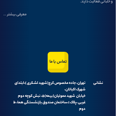
و خلبانی فعالیت دارند.
معرفی بیشتر
...
تماس با ما
نشانی
تهران، جاده مخصوص کرج(شهید لشکری )،ابتدای
شهرک اکباتان،
خیابان شهید عموئیان(بیمه)۵، نبش کوچه دوم
غربی ،پلاک ۱،ساختمان صندوق بازنشستگی هما، ط
دوم