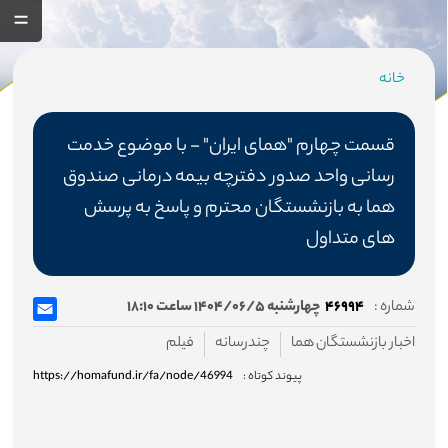
خانه
مسیر
جاری
قسمت چهارم "همای ایران" - با موضوع خدمت
رسانی واحد صدور دفترچه بیمه درمانی صندوق
هما به بازنشستگان محترم و پاسخ به پرسش
صفحه اصلی
های متداول
صندوق
شماره :
۴۶۹۹۴
چهارشنبه ۱۴۰۴/۰۶/۵ ساعت ۱۸:۱۰
درباره صندوق
اخبار بازنشستگان هما
چندرسانه
فیلم
اساسنامه صندوق
پیوند کوتاه :
https://homafund.ir/fa/node/46994
هیئت مدیره