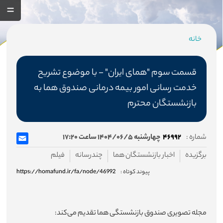
خانه
مسیر
جاری
قسمت سوم "همای ایران" - با موضوع تشریح
خدمت رسانی امور بیمه درمانی صندوق هما به
بازنشستگان محترم
صفحه اصلی
شماره :
۴۶۹۹۲
چهارشنبه ۱۴۰۴/۰۶/۵ ساعت ۱۷:۲۰
صندوق
برگزیده
اخبار بازنشستگان هما
چندرسانه
فیلم
درباره صندوق
پیوند کوتاه :
https://homafund.ir/fa/node/46992
اساسنامه صندوق
هیئت مدیره
مجله تصویری صندوق بازنشستگی هما تقدیم می‌کند: