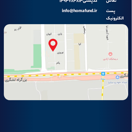
تماس
کدپستی۱۳۹۳۷۸۳۸۱۳
پست
info@homafund.ir
الکترونیک