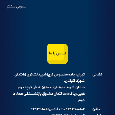
معرفی بیشتر
...
تماس با ما
نشانی
تهران، جاده مخصوص کرج(شهید لشکری )،ابتدای
شهرک اکباتان،
خیابان شهید عموئیان(بیمه)۵، نبش کوچه دوم
غربی ،پلاک ۱،ساختمان صندوق بازنشستگی هما، ط
دوم
تلفن
۰۲۱-۴۴۶۳۶۰۰۱-۲ فاکس:۴۴۶۳۲۵۰۸