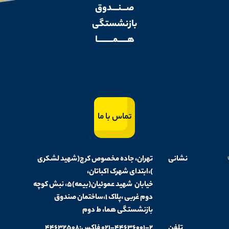
صـــنــــدوق
بازنشستگی
هــــــمــــــــــا
تماس با ما
نشانی
تهران، جاده مخصوص کرج(شهید لشکری
)،ابتدای شهرک اکباتان،
خیابان شهید عموئیان(بیمه)۵، نبش کوچه
دوم غربی ،پلاک ۱،ساختمان صندوق
بازنشستگی هما، ط دوم
تلفن
۰۲۱-۴۴۶۳۶۰۰۱-۲ فاکس:۴۴۶۳۲۵۰۸