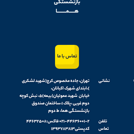
بازنشستگی
هــــــمــــــــــا
تماس با ما
نشانی
تهران، جاده مخصوص کرج(شهید لشکری
)،ابتدای شهرک اکباتان،
خیابان شهید عموئیان(بیمه)۵، نبش کوچه
دوم غربی ،پلاک ۱،ساختمان صندوق
بازنشستگی هما، ط دوم
تلفن
۰۲۱-۴۴۶۳۶۰۰۱-۲ فاکس:۴۴۶۳۲۵۰۸
تماس
کدپستی۱۳۹۳۷۸۳۸۱۳