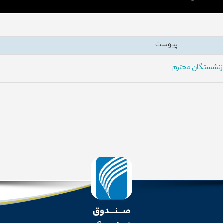
پیوست
ازنشستگان محترم
صـــنــــدوق