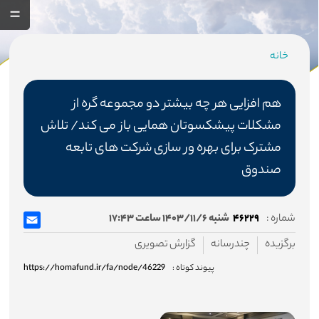
خانه
مسیر
جاری
هم افزایی هر چه بیشتر دو مجموعه گره از
مشکلات پیشکسوتان همایی باز می کند/ تلاش
مشترک برای بهره ور سازی شرکت های تابعه
صفحه اصلی
صندوق
صندوق
شماره :
۴۶۲۲۹
شنبه ۱۴۰۳/۱۱/۶ ساعت ۱۷:۴۳
درباره صندوق
برگزیده
چندرسانه
گزارش تصویری
اساسنامه صندوق
پیوند کوتاه :
https://homafund.ir/fa/node/46229
هیئت مدیره