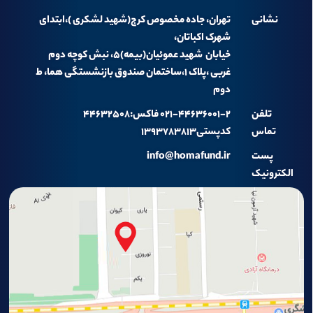
نشانی
تهران، جاده مخصوص کرج(شهید لشکری )،ابتدای
شهرک اکباتان،
خیابان شهید عموئیان(بیمه)۵، نبش کوچه دوم
غربی ،پلاک ۱،ساختمان صندوق بازنشستگی هما، ط
دوم
تلفن
۰۲۱-۴۴۶۳۶۰۰۱-۲ فاکس:۴۴۶۳۲۵۰۸
تماس
کدپستی۱۳۹۳۷۸۳۸۱۳
پست
info@homafund.ir
الکترونیک