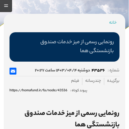
خانه
مسیر
جاری
رونمايی رسمی از ميز خدمات صندوق
بازنشستگی هما
صفحه اصلی
شماره :
۴۳۵۳۶
دوشنبه ۱۴۰۳/۰۴/۴ ساعت ۲۰:۲۷
برگزیده
چندرسانه
فیلم
صندوق
پیوند کوتاه :
https://homafund.ir/fa/node/43536
درباره صندوق
اساسنامه صندوق
رونمايی رسمی از ميز خدمات صندوق
هیئت مدیره
بازنشستگی هما