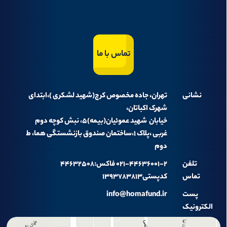
تماس با ما
نشانی
تهران، جاده مخصوص کرج(شهید لشکری )،ابتدای
شهرک اکباتان،
خیابان شهید عموئیان(بیمه)۵، نبش کوچه دوم
غربی ،پلاک ۱،ساختمان صندوق بازنشستگی هما، ط
دوم
تلفن
۰۲۱-۴۴۶۳۶۰۰۱-۲ فاکس:۴۴۶۳۲۵۰۸
تماس
کدپستی۱۳۹۳۷۸۳۸۱۳
پست
info@homafund.ir
الکترونیک