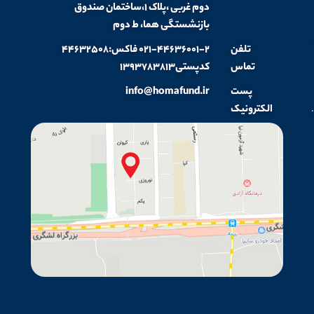
دوم غربی ،پلاک ۱،ساختمان صندوق
بازنشستگی هما، ط دوم
تلفن
۰۲۱-۴۴۶۳۶۰۰۱-۲ فاکس:۴۴۶۳۲۵۰۸
تماس
کدپستی۱۳۹۳۷۸۳۸۱۳
پست
info@homafund.ir
.
الکترونیک