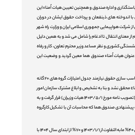
ستگذاری و اداره صندوق و همچنین تعیین هیات اُمناء این
 اندوخته های ذینفعان و پرداخت حقوق ایشان در دوران
شرایط شرکت ایران ایر و براساس بند (ح) تبصره ۱۷ قانون بودجه سال ۱۴۰۱کشور این صندوق از شرکت هواپیمایی جمهوری اسلامی ایران و وزارت راه شهر
از معنای انتقال تا ادغام را شامل می شد و به همین دلیل
ترم صندوق بازنشستگی کشوری و نظر مساعد وزیر محترم تعاون، کار و رفاه
عنوان هیات اُمناء صندوق هما معین گردید و وضعیت این
رامین شمسایی نیا با اشاره به فرآیند تصویب و اجرای متناسب سازی حقوق در صندوق هواپیمایی جمهوری اسلامی ایران گفت: برای اجرای متناسب سازی حقوق نیازمند جدول امتیازات گروه های ۲۰ گانه
» محقق نشد و بنا به تشخیص و ابلاغ مشترک سازمان امور
اداری و استخدامی و سازمان برنامه و بودجه کشور؛ محاسبه و تصویب جداول امتیازی مشمول تبصره۱ ماده ۴ آیین نامه اجرایی متناسب سازی (تصویب نامه مورخ ۱۴۰۳/۵/۱ هیات وزیران) قرار گرفت و به
 پیشنهادی صندوق هما که محاسبات آن با تشکیل کارگروه
وی در خصوص احکام متناسب سازی صادره گفت: در حال حاضر ۱۳۰۰۰ حکم افزایش حقوق برابر مفاد آیین نامه اجرایی متناسب سازی معادل ۴۰% مابه التفاوت از ۱۴۰۳/۱/۱ و ۷۰% از ابتدای سال ۱۴۰۴ با