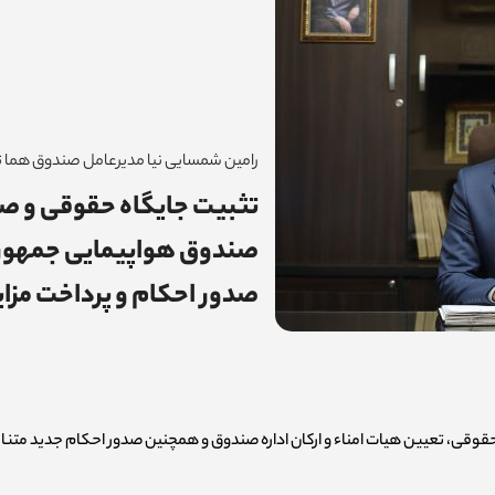
رامین شمسایی نیا مدیرعامل صندوق هما ت
صندوق هواپیمایی جمهوری 
صدور احکام و پرداخت مزایای معوق ۲۸۰۰ نفر 
قوقی، تعیین هیات امناء و ارکان اداره صندوق و همچنین صدور
احکام جدید متنا