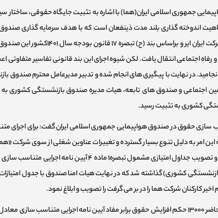
یمایی جمهوری اسلامی ایران(هما) با اشاره به تثبیت جایگاه حقوقی، ساختار سیا
ت اندوخته گذاری بلند مدت ذینفعان است که با هدف سرمایه گذاری صندوق با
بازنشستگی طراحی و تاسیس شده است، به دلیل 
فاه اجتماعی انتقال یافت. لکن شیوه اجرای این بند قانونی تفاسیر متفاوتی اعم 
این صندوق قریب به ۳ سال به طول انجامید. در نهایت با پیگیری های انجام شده و تدبیر مدیرعامل مح
 تامین اجتماعی و صندوق های تابعه، هیات مدیره صندوق بازنشستگی کشوری به 
گی کشوری به تثبیت رسید.
ین امر به دلیل تنوع بسیار گسترده و تغییرات عناوین شغلی از سوی شرکت «هما
زنشستگی کشوری) گذاشته شد که در نهایت هیات امنا صندوق با جدول امتیازات