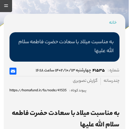
خانه
مسیر
جاری
به مناسبت میلاد با سعادت حضرت فاطمه سلام
الله علیها
صفحه اصلی
شماره :
۴۱۵۳۵
چهارشنبه ۱۴۰۲/۱۰/۱۳ ساعت ۱۶:۱۸
چندرسانه
گزارش تصویری
صندوق
پیوند کوتاه :
https://homafund.ir/fa/node/41535
درباره صندوق
اساسنامه صندوق
به مناسبت میلاد با سعادت حضرت فاطمه
هیئت مدیره
سلام الله علیها