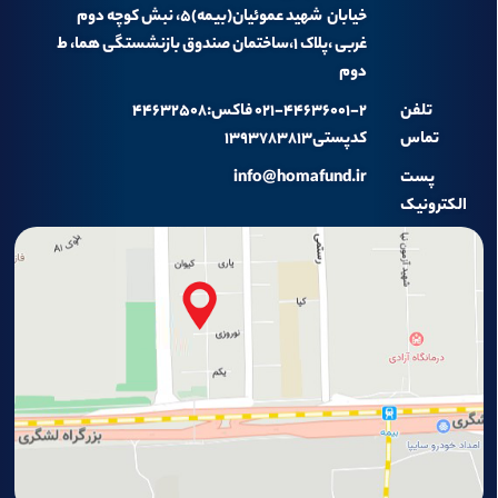
خیابان شهید عموئیان(بیمه)۵، نبش کوچه دوم
غربی ،پلاک ۱،ساختمان صندوق بازنشستگی هما، ط
دوم
تلفن
۰۲۱-۴۴۶۳۶۰۰۱-۲ فاکس:۴۴۶۳۲۵۰۸
تماس
کدپستی۱۳۹۳۷۸۳۸۱۳
پست
info@homafund.ir
الکترونیک