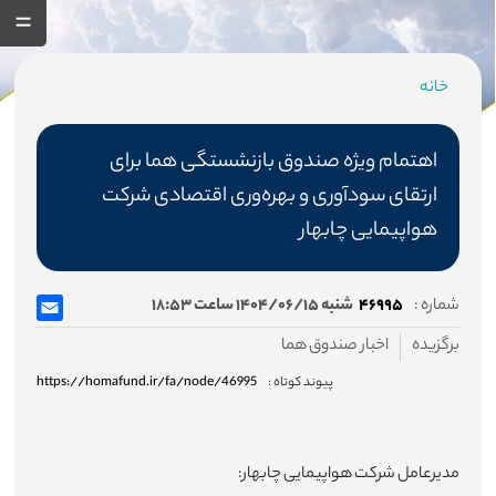
خانه
مسیر
جاری
اهتمام ویژه صندوق بازنشستگی هما برای
ارتقای سودآوری و بهره‌وری اقتصادی شرکت
هواپیمایی چابهار
صفحه اصلی
شماره :
۴۶۹۹۵
شنبه ۱۴۰۴/۰۶/۱۵ ساعت ۱۸:۵۳
صندوق
برگزیده
اخبار صندوق هما
درباره صندوق
پیوند کوتاه :
https://homafund.ir/fa/node/46995
اساسنامه صندوق
هیئت مدیره
مدیرعامل شرکت هواپیمایی چابهار: