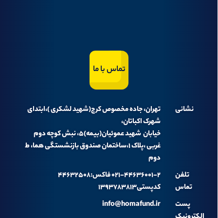
تماس با ما
نشانی
تهران، جاده مخصوص کرج(شهید لشکری )،ابتدای
شهرک اکباتان،
خیابان شهید عموئیان(بیمه)۵، نبش کوچه دوم
غربی ،پلاک ۱،ساختمان صندوق بازنشستگی هما، ط
دوم
تلفن
۰۲۱-۴۴۶۳۶۰۰۱-۲ فاکس:۴۴۶۳۲۵۰۸
تماس
کدپستی۱۳۹۳۷۸۳۸۱۳
پست
info@homafund.ir
الکترونیک