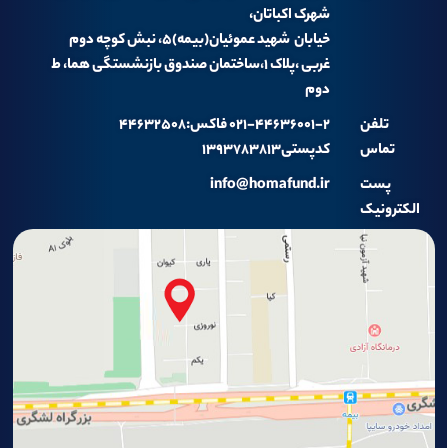
شهرک اکباتان،
خیابان شهید عموئیان(بیمه)۵، نبش کوچه دوم
غربی ،پلاک ۱،ساختمان صندوق بازنشستگی هما، ط
دوم
تلفن
۰۲۱-۴۴۶۳۶۰۰۱-۲ فاکس:۴۴۶۳۲۵۰۸
تماس
کدپستی۱۳۹۳۷۸۳۸۱۳
پست
info@homafund.ir
الکترونیک