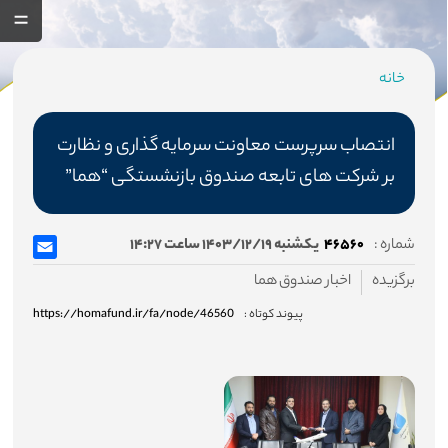
خانه
مسیر
جاری
انتصاب سرپرست معاونت سرمایه گذاری و نظارت
بر شرکت های تابعه صندوق بازنشستگی “هما”
صفحه اصلی
شماره :
۴۶۵۶۰
یکشنبه ۱۴۰۳/۱۲/۱۹ ساعت ۱۴:۲۷
برگزیده
اخبار صندوق هما
صندوق
پیوند کوتاه :
https://homafund.ir/fa/node/46560
درباره صندوق
اساسنامه صندوق
هیئت مدیره