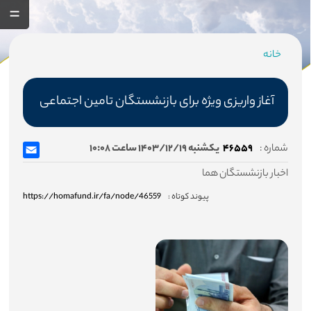
خانه
مسیر
جاری
آغاز واریزی‌ ویژه برای بازنشستگان تامین اجتماعی
شماره :
۴۶۵۵۹
یکشنبه ۱۴۰۳/۱۲/۱۹ ساعت ۱۰:۰۸
صفحه اصلی
اخبار بازنشستگان هما
صندوق
پیوند کوتاه :
https://homafund.ir/fa/node/46559
درباره صندوق
اساسنامه صندوق
هیئت مدیره