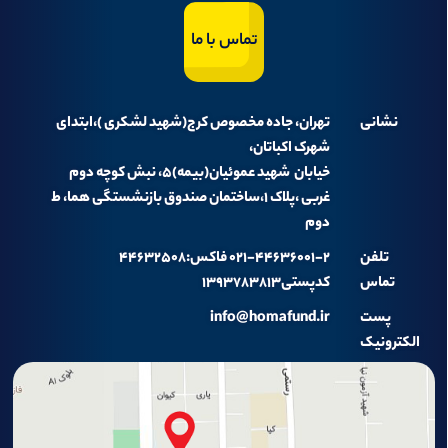
تماس با ما
نشانی
تهران، جاده مخصوص کرج(شهید لشکری )،ابتدای
شهرک اکباتان،
خیابان شهید عموئیان(بیمه)۵، نبش کوچه دوم
غربی ،پلاک ۱،ساختمان صندوق بازنشستگی هما، ط
دوم
تلفن
۰۲۱-۴۴۶۳۶۰۰۱-۲ فاکس:۴۴۶۳۲۵۰۸
تماس
کدپستی۱۳۹۳۷۸۳۸۱۳
پست
info@homafund.ir
الکترونیک